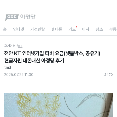
홈
인터넷
가전렌탈
휴대폰
카드
이사
청소
부동
후기
인터넷
KT
천안 KT 인터넷가입 티비 요금(셋톱박스, 공유기)
현금지원 내돈내산 아정당 후기
tmd
2025.07.22 11:00
247
0