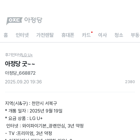
홈
인터넷
가전렌탈
휴대폰
카드
이사
청소
부동
후기
인터넷
LG U+
아정당 굿~~
아정당_668872
2025.09.20 19:36
238
0
지역(시&구) : 천안시 서북구
* 개통 일자 : 2025년 9월 19일
* 요금 상품 : LG U+
인터넷 : 와이파이기본_광랜안심, 3년 약정
- TV :프리미엄, 3년 약정