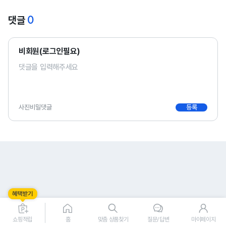
0
댓글
비회원(로그인필요)
사진
비밀댓글
등록
0
0
쇼핑적립
홈
맞춤 상품찾기
질문/답변
마이페이지