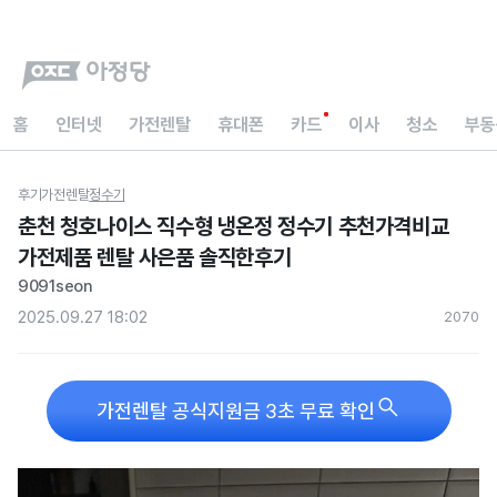
홈
인터넷
가전렌탈
휴대폰
카드
이사
청소
부동
후기
가전렌탈
정수기
춘천 청호나이스 직수형 냉온정 정수기 추천가격비교
가전제품 렌탈 사은품 솔직한후기
9091seon
2025.09.27 18:02
207
0

가전렌탈 공식지원금 3초 무료 확인