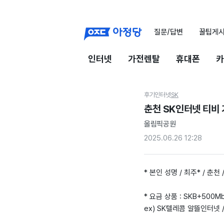
질문/답변
꿀팁게
인터넷
가전렌탈
휴대폰
카
후기
인터넷
SK
춘천 SK인터넷 티비 
올림픽공원
2025.06.26 12:28
* 본인 성명 / 최주* / 춘천 /
* 요금 상품 : SKB+500M
ex) SK텔레콤 알뜰인터넷 / 