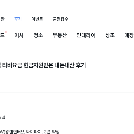
시판
후기
이벤트
불편접수
드
이사
청소
부동산
인테리어
상조
매장
 티비요금 현금지원받은 내돈내산 후기
 9일
T_(W)광랜인터넷 와이파이, 3년 약정