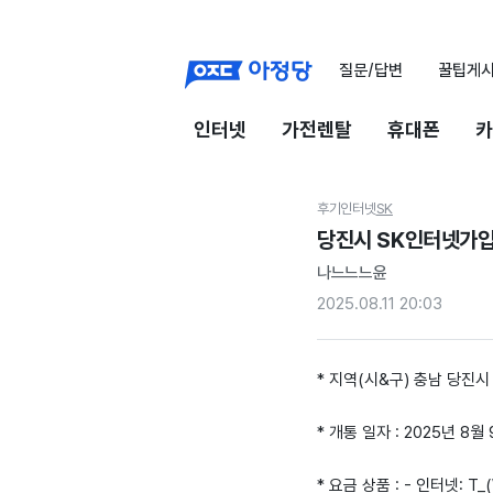
질문/답변
꿀팁게
인터넷
가전렌탈
휴대폰
카
후기
인터넷
SK
당진시 SK인터넷가입
나느느느윤
2025.08.11 20:03
* 지역(시&구) 충남 당진시
* 개통 일자 : 2025년 8월
* 요금 상품 : - 인터넷: 