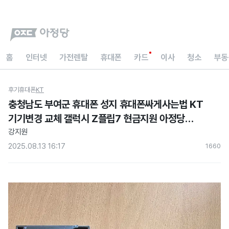
홈
인터넷
가전렌탈
휴대폰
카드
이사
청소
부동
후기
휴대폰
KT
충청남도 부여군 휴대폰 성지 휴대폰싸게사는법 KT
기기변경 교체 갤럭시 Z플립7 현금지원 아정당
내돈내산 후기
강지원
2025.08.13 16:17
166
0