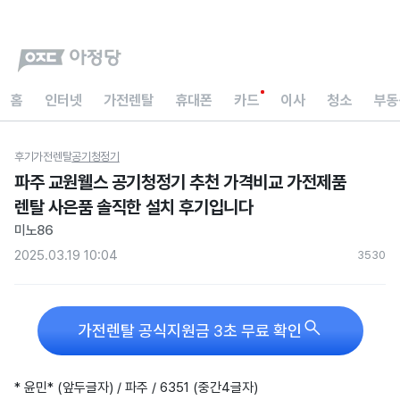
홈
인터넷
가전렌탈
휴대폰
카드
이사
청소
부동
후기
가전렌탈
공기청정기
파주 교원웰스 공기청정기 추천 가격비교 가전제품
렌탈 사은품 솔직한 설치 후기입니다
미노86
2025.03.19 10:04
353
0

가전렌탈 공식지원금 3초 무료 확인
* 윤민* (앞두글자) / 파주 / 6351 (중간4글자)