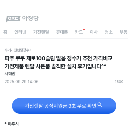
홈
인터넷
가전렌탈
휴대폰
카드
이사
청소
부동
후기
가전렌탈
정수기
파주 쿠쿠 제로100슬림 얼음 정수기 추천 가격비교
가전제품 렌탈 사은품 솔직한 설치 후기입니다^^
서해맘
2025.09.29 14:06
180
0

가전렌탈 공식지원금 3초 무료 확인
* 파주시