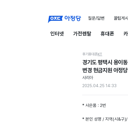
질문/답변
꿀팁게
인터넷
가전렌탈
휴대폰
카
후기
휴대폰
KT
경기도 평택시 용이동
변경 현금지원 아정당
샤리아
2025.04.25 14:33
* 사은품 : 2번
* 본인 성명 / 지역(시&구)/