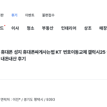
시판
후기
이벤트
불편접수
드
이사
청소
부동산
인테리어
상조
매장
 휴대폰 성지 휴대폰싸게사는법 KT 번호이동교체 갤럭시25
 내돈내산 후기
 연락처 : 이진* / 경기도 평택시 / 9393