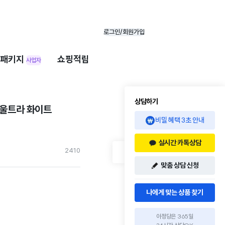
로그인/회원가입
패키지
쇼핑적립
사업자
상담하기
 울트라 화이트
비밀 혜택 3초 안내
실시간 카톡상담
241
0
맞춤 상담 신청
나에게 맞는 상품 찾기
아정당은 365일