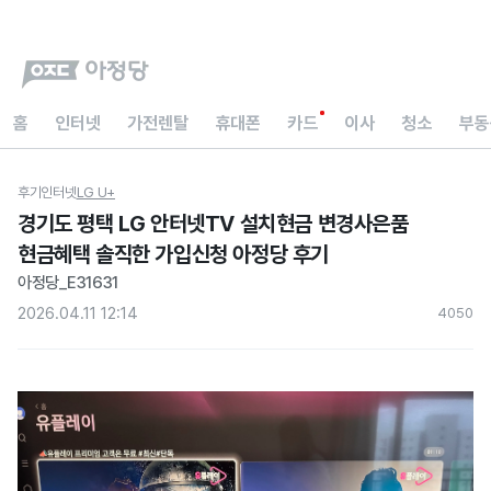
홈
인터넷
가전렌탈
휴대폰
카드
이사
청소
부동
후기
인터넷
LG U+
경기도 평택 LG 안터넷TV 설치현금 변경사은품
현금혜택 솔직한 가입신청 아정당 후기
아정당_E31631
2026.04.11 12:14
405
0