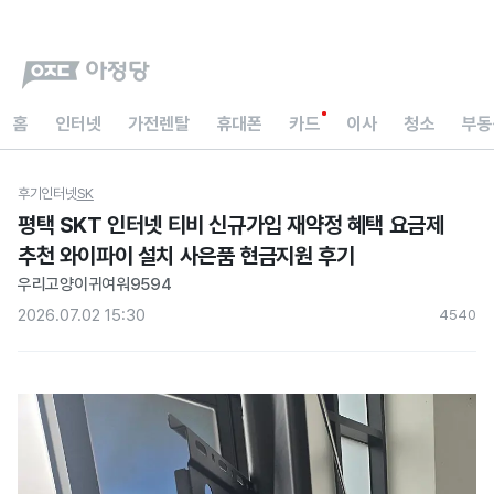
홈
인터넷
가전렌탈
휴대폰
카드
이사
청소
부동
후기
인터넷
SK
평택 SKT 인터넷 티비 신규가입 재약정 혜택 요금제
추천 와이파이 설치 사은품 현금지원 후기
우리고양이귀여워9594
2026.07.02 15:30
454
0