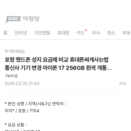
홈
인터넷
가전렌탈
휴대폰
카드
이사
청소
부동
후기
휴대폰
KT
포항 핸드폰 성지 요금제 비교 휴대폰싸게사는법
통신사 기기 변경 아이폰 17 256GB 흰색 개통
지원금 지급 후기
Jyung
2026.03.30 21:40
93
0
* 본인 성명 / 지역(시&구)/ 연락처 :
이지* / 포항 / 7154
* 요금 상품 :