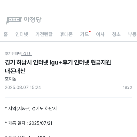
홈
인터넷
가전렌탈
휴대폰
카드
이사
청소
부동
후기
인터넷
LG U+
경기 하남시 인터넷 lgu+후기 인터넷 현금지원
내돈내산
호이농
2025.08.07 15:24
182
0
* 지역(시&구) 경기도 하남시
* 개통 일자 : 2025/07/21