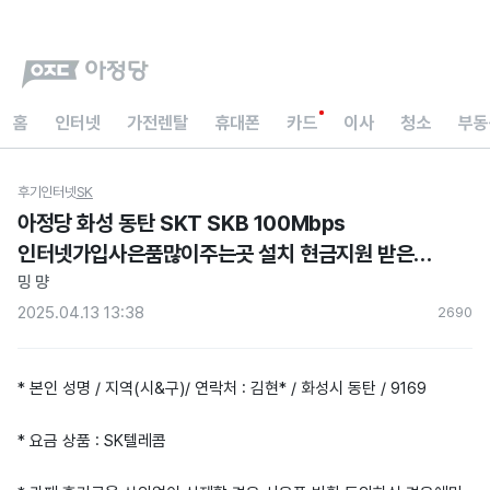
홈
인터넷
가전렌탈
휴대폰
카드
이사
청소
부동
후기
인터넷
SK
아정당 화성 동탄 SKT SKB 100Mbps
인터넷가입사은품많이주는곳 설치 현금지원 받은
후기
밍 먕
2025.04.13 13:38
269
0
* 본인 성명 / 지역(시&구)/ 연락처 : 김현* / 화성시 동탄 / 9169
* 요금 상품 : SK텔레콤