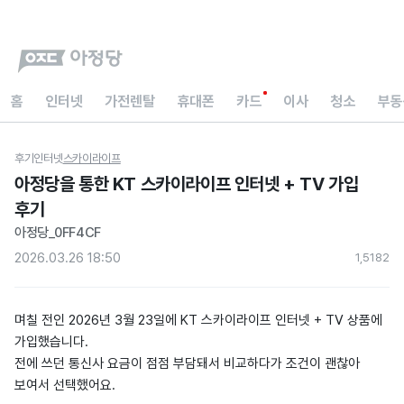
홈
인터넷
가전렌탈
휴대폰
카드
이사
청소
부동
후기
인터넷
스카이라이프
아정당을 통한 KT 스카이라이프 인터넷 + TV 가입
후기
아정당_0FF4CF
2026.03.26 18:50
1,518
2
며칠 전인 2026년 3월 23일에 KT 스카이라이프 인터넷 + TV 상품에
가입했습니다.
전에 쓰던 통신사 요금이 점점 부담돼서 비교하다가 조건이 괜찮아
보여서 선택했어요.