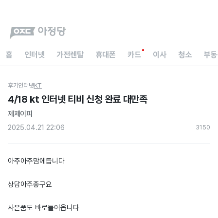
홈
인터넷
가전렌탈
휴대폰
카드
이사
청소
부동
후기
인터넷
KT
4/18 kt 인터넷 티비 신청 완료 대만족
제제이피
2025.04.21 22:06
315
0
아주아주맘에듭니다
상담아주좋구요
사은품도 바로들어옵니다