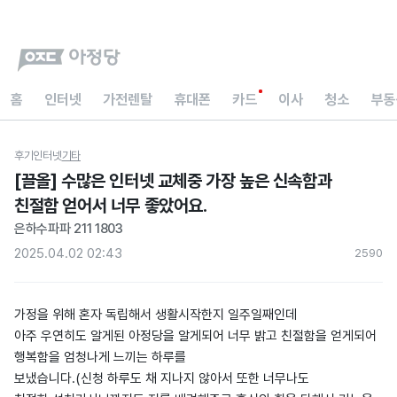
홈
인터넷
가전렌탈
휴대폰
카드
이사
청소
부동
후기
인터넷
기타
[끌올] 수많은 인터넷 교체중 가장 높은 신속함과
친절함 얻어서 너무 좋았어요.
은하수파파 211 1803
2025.04.02 02:43
259
0
가정을 위해 혼자 독립해서 생활시작한지 일주일째인데
아주 우연히도 알게된 아정당을 알게되어 너무 밝고 친절함을 얻게되어
행복함을 엄청나게 느끼는 하루를
보냈습니다.(신청 하루도 채 지나지 않아서 또한 너무나도