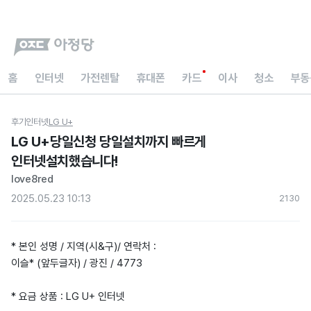
홈
인터넷
가전렌탈
휴대폰
카드
이사
청소
부동
후기
인터넷
LG U+
LG U+당일신청 당일설치까지 빠르게
인터넷설치했습니다!
love8red
2025.05.23 10:13
213
0
* 본인 성명 / 지역(시&구)/ 연락처 :
이슬* (앞두글자) / 광진 / 4773
* 요금 상품 : LG U+ 인터넷