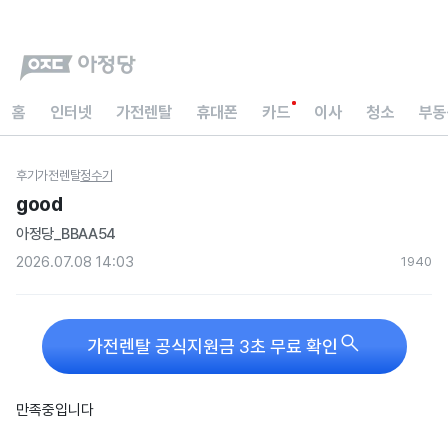
홈
인터넷
가전렌탈
휴대폰
카드
이사
청소
부동
후기
가전렌탈
정수기
good
아정당_BBAA54
2026.07.08 14:03
194
0

가전렌탈 공식지원금 3초 무료 확인
만족중입니다