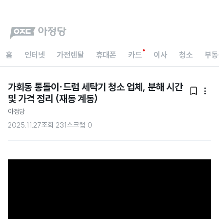
홈
인터넷
가전렌탈
휴대폰
카드
이사
청소
부동
가회동 통돌이·드럼 세탁기 청소 업체, 분해 시간


및 가격 정리 (재동 계동)
아정당
2025.11.27
조회
231
스크랩
0