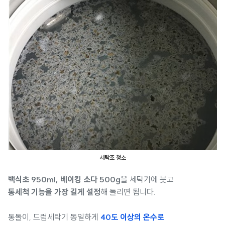
세탁조 청소
백식초 950ml, 베이킹 소다 500g
을 세탁기에 붓고
통세척 기능을 가장 길게 설정
해 돌리면 됩니다.
통돌이, 드럼세탁기 동일하게
40도 이상의 온수로