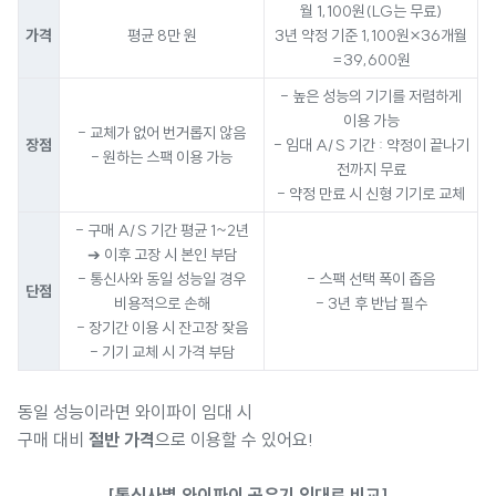
월 1,100원(LG는 무료)
가격
평균 8만 원
3년 약정 기준 1,100원×36개월
=39,600원
- 높은 성능의 기기를 저렴하게
이용 가능
- 교체가 없어 번거롭지 않음
장점
- 임대 A/S 기간 : 약정이 끝나기
- 원하는 스팩 이용 가능
전까지 무료
- 약정 만료 시 신형 기기로 교체
- 구매 A/S 기간 평균 1~2년
➔ 이후 고장 시 본인 부담
- 통신사와 동일 성능일 경우
- 스팩 선택 폭이 좁음
단점
비용적으로 손해
- 3년 후 반납 필수
- 장기간 이용 시 잔고장 잦음
- 기기 교체 시 가격 부담
동일 성능이라면 와이파이 임대 시
구매 대비
절반 가격
으로 이용할 수 있어요!
[통신사별 와이파이 공유기 임대료 비교]