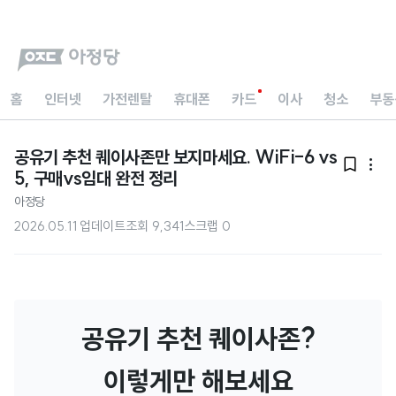
홈
인터넷
가전렌탈
휴대폰
카드
이사
청소
부동
공유기 추천 퀘이사존만 보지마세요. WiFi-6 vs


5, 구매vs임대 완전 정리
아정당
2026.05.11 업데이트
조회
9,341
스크랩
0
공유기 추천 퀘이사존?
이렇게만 해보세요