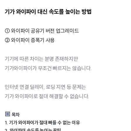
기가 와이파이 대신 속도를 높이는 방법
① 와이파이 공유기 버전 업그레이드
② 와이파이 증폭기 사용
기기에 따른 차이는 분명 존재하지만
기가와이파이가 무조건 빠르지는 않습니다.
인터넷 연결 딜레이, 로딩 지연 등 문제는
기가 와이파이로 절대 해결할 수 없습니다.
목차
1. 기가 와이파이가 절대 빠를 수 없는 이유
2. 와이파이 속도를 높이는 꿀팁