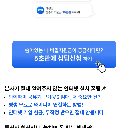
본사가 절대 알려주지 않는 인터넷 설치 꿀팁📌
와이파이 공유기 구매VS 임대, 더 중요한 건?
평생 무료로 와이파이 연결하는 방법!
인터넷 가입 현금, 무작정 받으면 절대 안됩니다
.
통신사 최신정보, 놓치면 못 받는 혜택📢