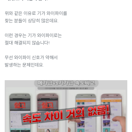
위와 같은 이유로 기가 와이파이를
찾는 분들이 상당히 많은데요.
이런 경우는 기가 와이파이로는
절대 해결되지 않습니다!
무선 와이파이 신호가 약해서
발생하는 문제인데요.