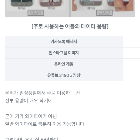
[주로 사용하는 어플의 데이터 용량]
카카오톡 메세지
인스타그램 이미지
온라인 게임
유튜브 2160p 영상
우리가 일상생활에서 주로 이용하는 건
전부 용량이 매우 작기에,
굳이 기가 와이파이가 아닌
일반 와이파이로 충분히 이용 가능합니다.
그렇다면, 우리 집 와이파이는