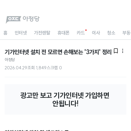
홈
인터넷
가전렌탈
휴대폰
카드
이사
청소
부동
기가인터넷 설치 전 모르면 손해보는 '3가지' 정리


아정당
2026.04.29
조회
1,849
스크랩
0
광고만 보고 기가인터넷 가입하면 
안됩니다!