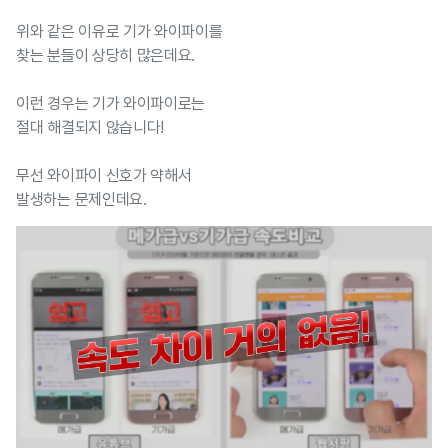
위와 같은 이유로 기가 와이파이를
찾는 분들이 상당히 많은데요.
이런 경우는 기가 와이파이로는
절대 해결되지 않습니다!
무선 와이파이 신호가 약해서
발생하는 문제인데요.