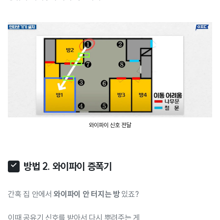
와이파이 신호 전달
방법 2. 와이파이 증폭기
와이파이 안 터지는 방
간혹 집 안에서
있죠?
이때 공유기 신호를 받아서 다시 뿌려주는 게