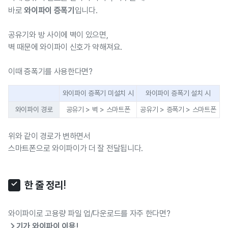
와이파이 증폭기
바로
입니다.
공유기와 방 사이에 벽이 있으면,
벽 때문에 와이파이 신호가 약해져요.
이때 증폭기를 사용한다면?
와이파이 증폭기 미설치 시
와이파이 증폭기 설치 시
와이파이 경로
공유기 > 벽 > 스마트폰
공유기 > 증폭기 > 스마트폰
위와 같이 경로가 변하면서
스마트폰으로 와이파이가 더 잘 전달됩니다.
한 줄 정리!
와이파이로 고용량 파일 업/다운로드를 자주 한다면?
→기가 와이파이 이용!