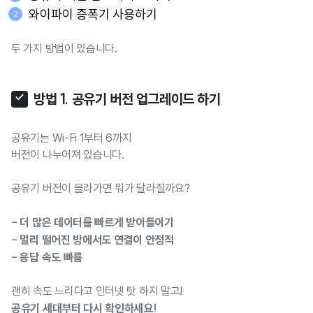
와이파이 증폭기 사용하기
두 가지 방법이 있습니다.
방법 1. 공유기 버전 업그레이드 하기
공유기는 Wi-Fi 1부터 6까지
버전이 나누어져 있습니다.
공유기 버전이 올라가면 뭐가 달라질까요?
- 더 많은 데이터를 빠르게 받아들이기
- 멀리 떨어진 방에서도 연결이 안정적
- 응답 속도 빠름
괜히 속도 느리다고 인터넷 탓 하지 말고!
공유기 세대부터 다시 확인하세요!