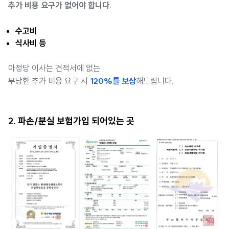
추가 비용 요구가 없어야 합니다.
수고비
식사비 등
아정당 이사는 견적서에 없는
부당한 추가 비용 요구 시
120%를 보상
해드립니다.
2. 파손/분실 보험가입 되어있는 곳