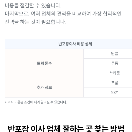
비용을 절감할 수 있습니다.
마지막으로, 여러 업체의 견적을 비교하여 가장 합리적인
선택을 하는 것이 필요합니다.
반포장이사 비용 상세
원룸
트럭 톤수
투룸
쓰리룸
포룸
추가 정보
10톤
* 이사 비용은 조건에 따라 달라질 수 있습니다.
반포장 이사 업체 잘하는 곳 찾는 방법