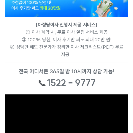
[아정당이사 진행시 제공 서비스]
① 이사 계약 시, 무료 이사 알림 서비스 제공
② 100% 당첨, 이사 후기만 써도 최대 20만 원!
③ 상담만 해도 전문가가 정리한 이사 체크리스트(PDF) 무료
제공
전국 어디서든 365일 밤 10시까지 상담 가능!
📞
1522 - 9777