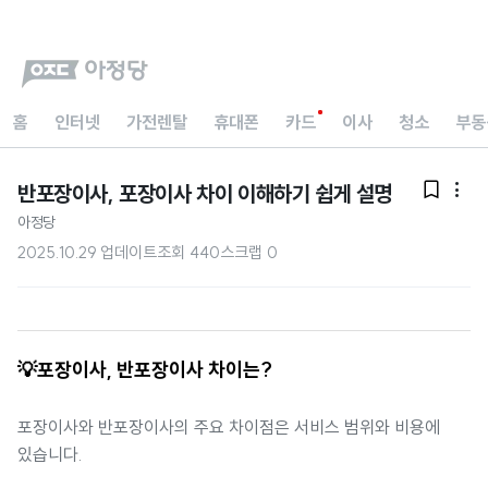
홈
인터넷
가전렌탈
휴대폰
카드
이사
청소
부동
반포장이사, 포장이사 차이 이해하기 쉽게 설명


아정당
2025.10.29 업데이트
조회
440
스크랩
0
💡포장이사, 반포장이사 차이는?
포장이사와 반포장이사의 주요 차이점은 서비스 범위와 비용에
있습니다.