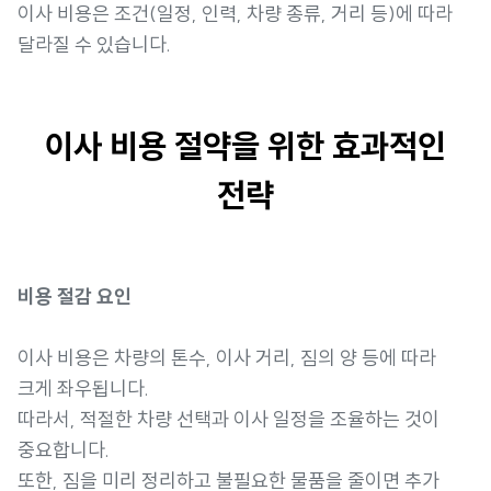
이사 비용은 조건(일정, 인력, 차량 종류, 거리 등)에 따라
달라질 수 있습니다.
이사 비용 절약을 위한 효과적인
전략
비용 절감 요인
이사 비용은 차량의 톤수, 이사 거리, 짐의 양 등에 따라
크게 좌우됩니다.
따라서, 적절한 차량 선택과 이사 일정을 조율하는 것이
중요합니다.
또한, 짐을 미리 정리하고 불필요한 물품을 줄이면 추가