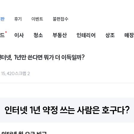
시판
후기
이벤트
불편접수
드
이사
청소
부동산
인테리어
상조
매장
터넷, 1년만 쓴다면 뭐가 더 이득일까?
15,420
스크랩
2
인터넷 1년 약정 쓰는 사람은 호구다?