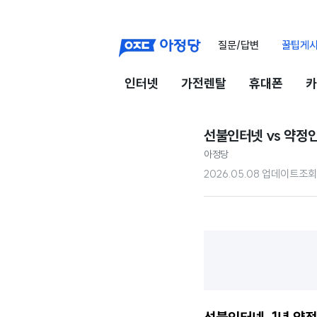
질문/답변
꿀팁게
인터넷
가전렌탈
휴대폰
카
선불인터넷 vs 약정인
아정당
2026.05.08 업데이트
조회