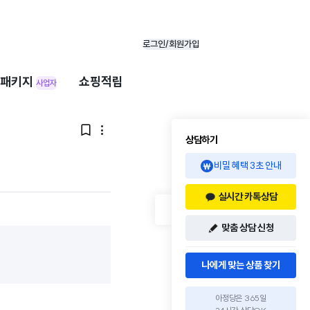
로그인/회원가입
패키지
쇼핑적립
사업자


상담하기
비밀 혜택 3초 안내
실시간 카톡상담
맞춤 상담 신청
나에게 맞는 상품 찾기
아정당은 365일