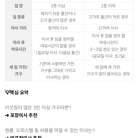
짐 양
3톤 이상
2톤 이하
깨지기 쉬운 물건이나
짐 종류
고가의 물건이 적은 경우
고가 물건이 많은 경우
이사 거리
장거리 이사
단거리 이사
이사 후 짐을 정리 할
이사 후 짐을 정리할
이사 후
여유시간이
여유시간이 없을 경우
여유시간
2~3일 정도 있는 경우
(일요일 이사, 다음날 출근)
(금요일 이사, 토/일)
기존에 사용하던 가전,
새 집 가전/
새 집에 새 가전,
가구를 그대로 가지고
가구
가구가 많이 들어오는 경우
이사하는 경우
💡핵심 요약
이삿짐이 많은 3인 이상 가구라면?
➔ 포장이사 추천
원룸, 오피스텔 등 비용을 아낄 수 있는 이사는?
➔ 반포장이사 추천