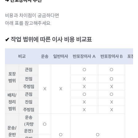
비용과 차이점이 궁금하다면
아래 표를 참고해주세요.
작업 범위에 따른 이사 비용 비교표
✔
비교
운송
일반이사
반포장이사 A
반포장이사 B
포장
큰짐
O
O
포장
잔짐
X
O
범위
주방짐
X
X
X
X
큰짐
O
O
배치/
정리
잔짐
X
X
범위
주방짐
X
X
O
운송
(차량
O
운송/
운전)
운반
O
O