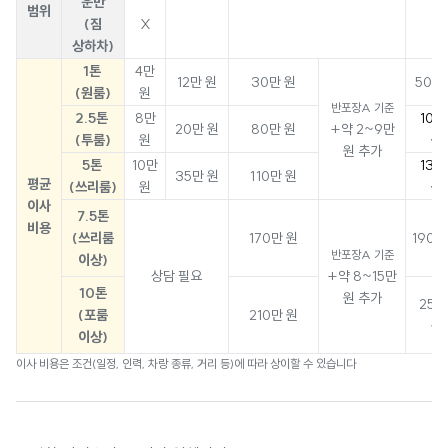
운반
범위
(짐
X
상하차)
1톤
4만
12만 원
30만 원
50만
(원룸)
원
반포장A 기준
2.5톤
8만
100
20만 원
80만 원
+약 2~9만
(투룸)
원
원
원 추가
5톤
10만
130
35만 원
110만 원
평균
(쓰리룸)
원
원
이사
7.5톤
비용
(쓰리룸
170만 원
190만
반포장A 기준
이상)
상담 필요
+약 8~15만
10톤
원 추가
250
(포룸
210만 원
원
이상)
이사 비용은 조건(일정, 인력, 차랑 종류, 거리 등)에 따라 상이할 수 있습니다