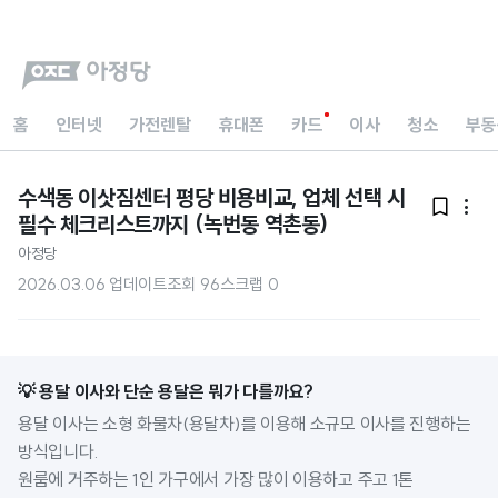
홈
인터넷
가전렌탈
휴대폰
카드
이사
청소
부동
수색동 이삿짐센터 평당 비용비교, 업체 선택 시


필수 체크리스트까지 (녹번동 역촌동)
아정당
2026.03.06 업데이트
조회
96
스크랩
0
💡 용달 이사와 단순 용달은 뭐가 다를까요? 
용달 이사는 소형 화물차(용달차)를 이용해 소규모 이사를 진행하는 
방식입니다. 

원룸에 거주하는 1인 가구에서 가장 많이 이용하고 주고 1톤 