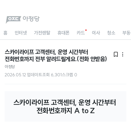
홈
인터넷
가전렌탈
휴대폰
카드
이사
청소
부동
스카이라이프 고객센터, 운영 시간부터


전화번호까지 전부 알려드릴게요.(전화 안받음)
아정당
2026.05.12 업데이트
조회
6,301
스크랩
0
스카이라이프 고객센터, 운영 시간부터 
전화번호까지 A to Z