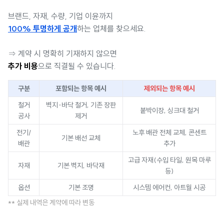
브랜드, 자재, 수량, 기업 이윤까지
100% 투명하게 공개
하는 업체를 찾으세요.
⇒ 계약 시 명확히 기재하지 않으면
추가 비용
으로 직결될 수 있습니다.
구분
포함되는 항목 예시
제외되는 항목 예시
철거
벽지·바닥 철거, 기존 장판
붙박이장, 싱크대 철거
공사
제거
전기/
노후 배관 전체 교체, 콘센트
기본 배선 교체
배관
추가
고급 자재(수입 타일, 원목 마루
자재
기본 벽지, 바닥재
등)
옵션
기본 조명
시스템 에어컨, 아트월 시공
** 실제 내역은 계약에 따라 변동