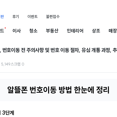
시판
후기
이벤트
불편접수
드
이사
청소
부동산
인테리어
상조
매장
 번호이동 전 주의사항 및 번호 이동 절차, 유심 개통 과정, 
5,149
스크랩
0
알뜰폰 번호이동 방법 한눈에 정리
법 3단계