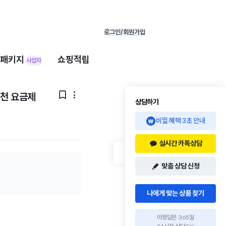
로그인/회원가입
패키지
쇼핑적립
사업자
추천 요금제


상담하기
비밀 혜택 3초 안내
실시간 카톡상담
맞춤 상담 신청
나에게 맞는 상품 찾기
아정당은 365일