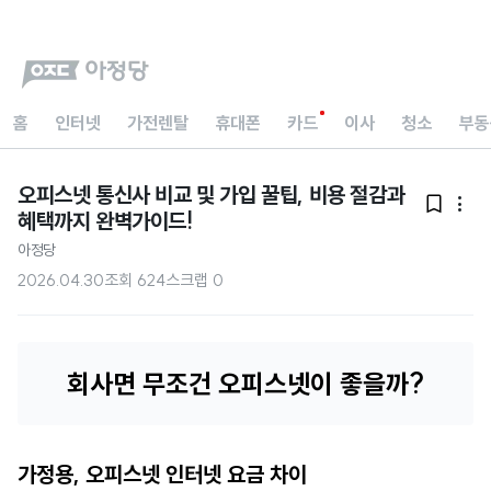
홈
인터넷
가전렌탈
휴대폰
카드
이사
청소
부동
오피스넷 통신사 비교 및 가입 꿀팁, 비용 절감과


혜택까지 완벽가이드!
아정당
2026.04.30
조회
624
스크랩
0
회사면 무조건 오피스넷이 좋을까?
가정용, 오피스넷 인터넷 요금 차이