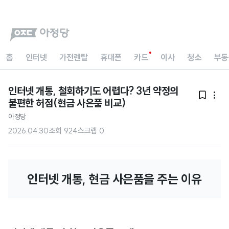
홈
인터넷
가전렌탈
휴대폰
카드
이사
청소
부동
인터넷 개통, 철회하기도 어렵다? 3년 약정의


불편한 허점(현금 사은품 비교)
아정당
2026.04.30
조회
924
스크랩
0
인터넷 개통, 현금 사은품을 주는 이유