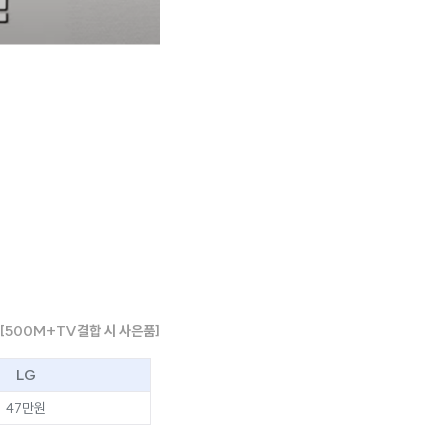
[500M+TV결합 시 사은품]
LG
47만원