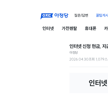
질문/답변
꿀팁게
인터넷
가전렌탈
휴대폰
카
인터넷 신청 현금, 지
아정당
2026.04.30
조회
1,079
스
인터넷