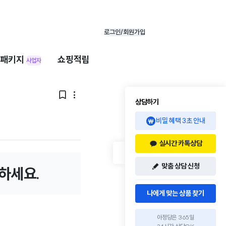
로그인/회원가입
패키지
쇼핑적립
사업자


상담하기
비밀 혜택 3초 안내
실시간 카톡상담
맞춤 상담 신청
하세요.
나에게 맞는 상품 찾기
아정당은 365일