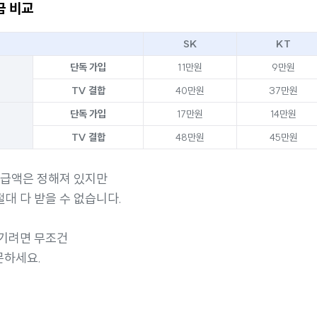
금 비교
SK
KT
단독 가입
11만원
9만원
TV 결합
40만원
37만원
단독 가입
17만원
14만원
TV 결합
48만원
45만원
지급액은 정해져 있지만
대 다 받을 수 없습니다.
챙기려면 무조건
문하세요.