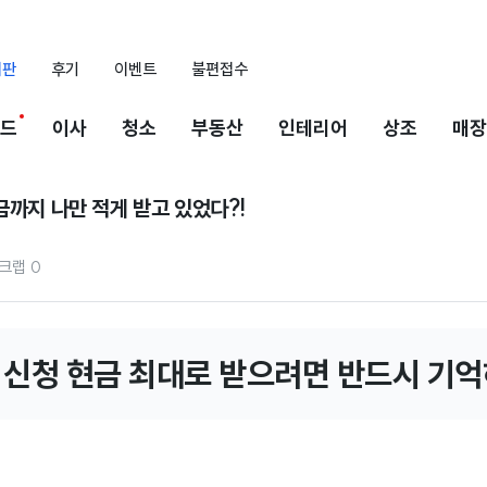
시판
후기
이벤트
불편접수
드
이사
청소
부동산
인테리어
상조
매장
금까지 나만 적게 받고 있었다?!
크랩
0
 신청 현금 최대로 받으려면 반드시 기억