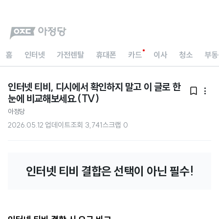
홈
인터넷
가전렌탈
휴대폰
카드
이사
청소
부동
인터넷 티비, 디시에서 확인하지 말고 이 글로 한


눈에 비교해보세요.(TV)
아정당
2026.05.12 업데이트
조회
3,741
스크랩
0
인터넷 티비 결합은 선택이 아닌 필수!