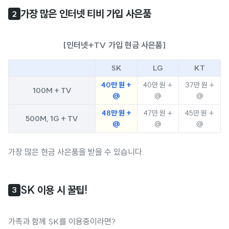
가장 많은 인터넷 티비 가입 사은품
2
[인터넷+TV 가입 현금 사은품]
SK
LG
KT
40만 원 +
40만 원 +
37만 원 +
100M + TV
@
@
@
48만 원 +
47만 원 +
45만 원 +
500M, 1G + TV
@
@
@
가장 많은 현금 사은품을 받을 수 있습니다.
SK 이용 시 꿀팁!
3
가족과 함께 SK를 이용중이라면?