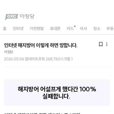
홈
인터넷
가전렌탈
휴대폰
카드
이사
청소
부동
인터넷 해지방어 이렇게 하면 망합니다.


아정당
2026.05.06 업데이트
조회
268,760
스크랩
1
해지방어 어설프게 했다간 100%
실패합니다.