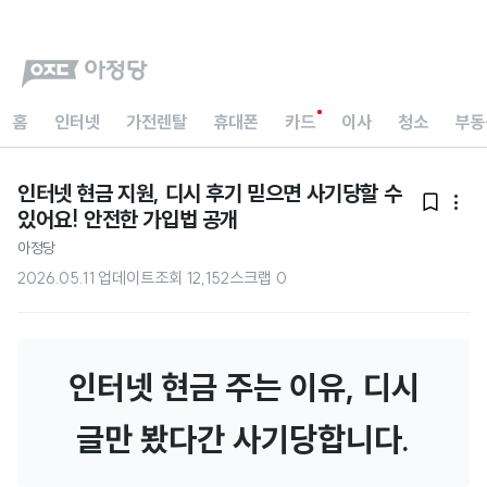
홈
인터넷
가전렌탈
휴대폰
카드
이사
청소
부동
인터넷 현금 지원, 디시 후기 믿으면 사기당할 수


있어요! 안전한 가입법 공개
아정당
2026.05.11 업데이트
조회
12,152
스크랩
0
인터넷 현금 주는 이유, 디시
글만 봤다간 사기당합니다.