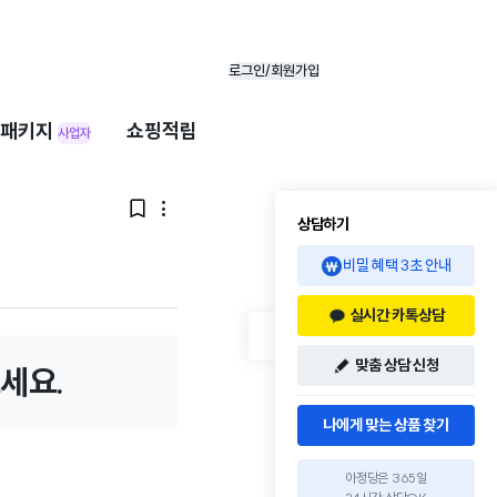
로그인/회원가입
패키지
쇼핑적립
사업자


상담하기
비밀 혜택 3초 안내
실시간 카톡상담
맞춤 상담 신청
세요.
나에게 맞는 상품 찾기
아정당은 365일