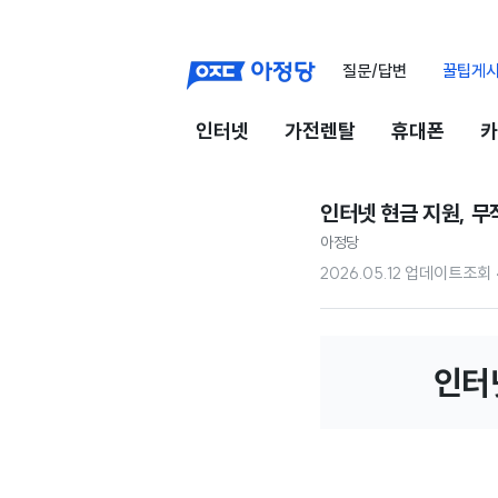
질문/답변
꿀팁게
인터넷
가전렌탈
휴대폰
카
인터넷 현금 지원, 무
아정당
2026.05.12 업데이트
조회
인터