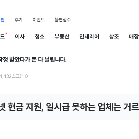
시판
후기
이벤트
불편접수
드
이사
청소
부동산
인테리어
상조
매장
작정 받았다가 돈 다 날립니다.
4,432
스크랩
0
넷 현금 지원, 일시급 못하는 업체는 거르