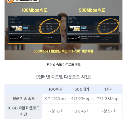
인터넷 속도 다운로드 비교
[인터넷 속도별 다운로드 시간]
100메가
500메가
1기가
평균 전송 속도
99.42Mbps
471.91Mbps
972.38Mbps
10GB 파일 다운로드
17분 18초
8분 45초
7분 57초
시간