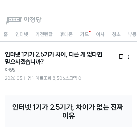
홈
인터넷
가전렌탈
휴대폰
카드
이사
청소
부동
인터넷 1기가 2.5기가 차이, 다른 게 없다면


믿으시겠습니까?
아정당
2026.05.11 업데이트
조회
8,506
스크랩
0
인터넷 1기가 2.5기가, 차이가 없는 진짜 
이유