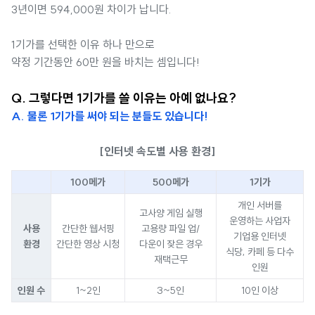
3년이면 594,000원 차이가 납니다.
1기가를 선택한 이유 하나 만으로
약정 기간동안 60만 원을 바치는 셈입니다!
Q. 그렇다면 1기가를 쓸 이유는 아예 없나요?
A. 물론 1기가를 써야 되는 분들도 있습니다!
[인터넷 속도별 사용 환경]
100메가
500메가
1기가
개인 서버를
고사양 게임 실행
운영하는 사업자
사용
간단한 웹서핑
고용량 파일 업/
기업용 인터넷
환경
간단한 영상 시청
다운이 잦은 경우
식당, 카페 등 다수
재택근무
인원
인원 수
1~2인
3~5인
10인 이상