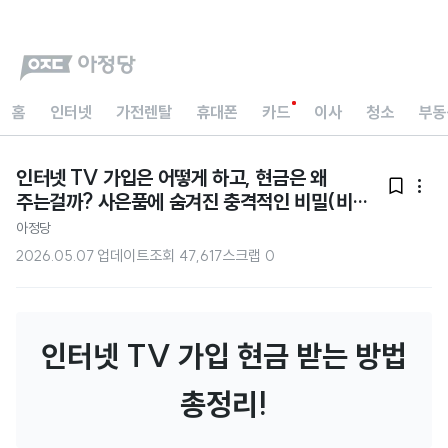
홈
인터넷
가전렌탈
휴대폰
카드
이사
청소
부동
인터넷 TV 가입은 어떻게 하고, 현금은 왜


주는걸까? 사은품에 숨겨진 충격적인 비밀(비교,
디시, 뽐뿌)
아정당
2026.05.07 업데이트
조회
47,617
스크랩
0
인터넷 TV 가입 현금 받는 방법
총정리!