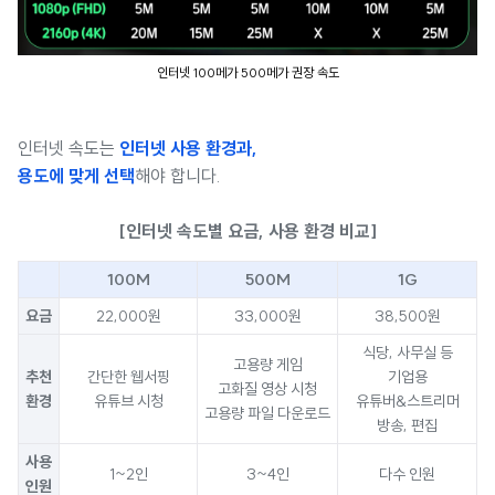
인터넷 100메가 500메가 권장 속도
인터넷 속도는
인터넷 사용 환경과,
용도에 맞게 선택
해야 합니다.
[인터넷 속도별 요금, 사용 환경 비교]
100M
500M
1G
요금
22,000원
33,000원
38,500원
식당, 사무실 등
고용량 게임
추천
간단한 웹서핑
기업용
고화질 영상 시청
환경
유튜브 시청
유튜버&스트리머
고용량 파일 다운로드
방송, 편집
사용
1~2인
3~4인
다수 인원
인원