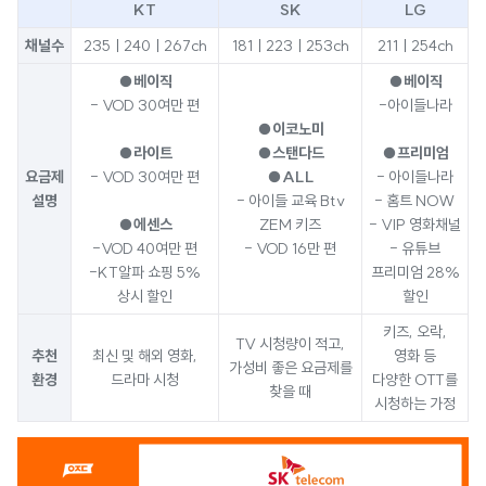
KT
SK
LG
채널수
235ㅣ240ㅣ267ch
181ㅣ223ㅣ253ch
211ㅣ254ch
●베이직
●베이직
- VOD 30여만 편
-아이들나라
●이코노미
●라이트
●스탠다드
●프리미엄
요금제
- VOD 30여만 편
●ALL
- 아이들나라
설명
- 아이들 교육 Btv
- 홈트 NOW
●에센스
ZEM 키즈
- VIP 영화채널
-VOD 40여만 편
- VOD 16만 편
- 유튜브
-KT알파 쇼핑 5%
프리미엄 28%
상시 할인
할인
키즈, 오락,
TV 시청량이 적고,
추천
최신 및 해외 영화,
영화 등
가성비 좋은 요금제를
환경
드라마 시청
다양한 OTT를
찾을 때
시청하는 가정