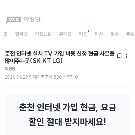
홈
인터넷
가전렌탈
휴대폰
카드
이사
청소
부동
춘천 인터넷 설치 TV 가입 비용 신청 현금 사은품


많이주는곳(SK KT LG)
아정당
2026.06.29 업데이트
조회
830
스크랩
0
춘천 인터넷 가입 현금, 요금
할인 절대 받지마세요!