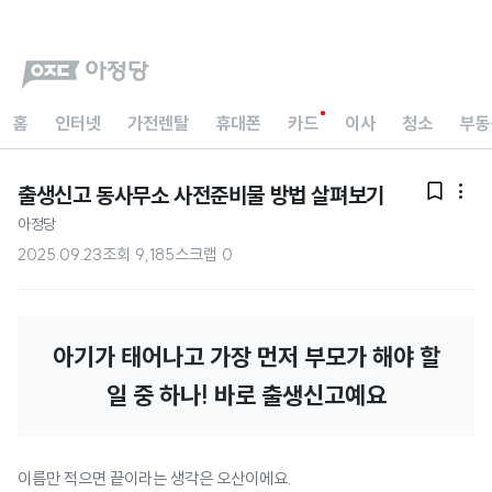
홈
인터넷
가전렌탈
휴대폰
카드
이사
청소
부동
출생신고 동사무소 사전준비물 방법 살펴보기


아정당
2025.09.23
조회
9,185
스크랩
0
아기가 태어나고 가장 먼저 부모가 해야 할
일 중 하나! 바로 출생신고예요
이름만 적으면 끝이라는 생각은 오산이에요.