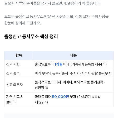
필요한 서류와 준비물을 챙기지 않으면, 헛걸음하기 딱 좋습니다.
오늘은 출생신고 동사무소 방문 전 사전준비물, 신청 절차, 주의사항을
한눈에 정리해 드릴게요.
출생신고 동사무소 핵심 정리
항목
내용
신고 기한
출생일로부터
1개월
이내 (가족관계등록법 제44조)
신고 장소
아기 부모의 등록기준지·주소지·거소지 관할 동사무소
원칙적으로 아버지·어머니, 예외적으로 동거친족·
신고 의무자
병원장 등
지연 신고 시
과태료 최대
50,000원
부과 (가족관계등록법
불이익
제122조)