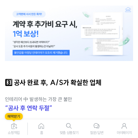
3️⃣
공사 완료 후, A/S가 확실한 업체
인테리어 中 발생하는 가장 큰 불만
“공사 후 연락 두절”
• 하자 생겼는데,
쇼핑적립
홈
맞춤 상품찾기
질문/답변
마이페이지
• 연락은 안 받고