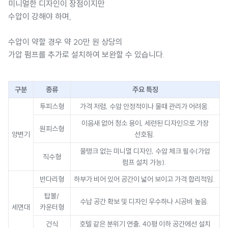
미니멀한 디자인이 장점이지만
수압이 강해야 하며,
수압이 약할 경우 약 20만 원 상당의
가압 펌프를 추가로 설치하여 보완할 수 있습니다.
구분
종류
주요 특징
투피스형
가격 저렴, 수압 안정적이나 물때 관리가 어려움.
이음새 없어 청소 용이, 세련된 디자인으로 가장
원피스형
양변기
선호됨.
물탱크 없는 미니멀 디자인, 수압 체크 필수(가압
직수형
펌프 설치 가능).
반다리형
하부가 비어 있어 공간이 넓어 보이고 가격 합리적임.
탑볼/
수납 공간 확보 및 디자인 우수하나 시공비 높음.
세면대
카운터형
건식
호텔 같은 분위기 연출, 40평 이하 공간에선 설치