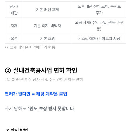
전기/
노후 배관 전체 교체, 콘센트
기본 배선 교체
배관
추가
고급 자재(수입 타일, 원목 마루
자재
기본 벽지, 바닥재
등)
옵션
기본 조명
시스템 에어컨, 아트월 시공
** 실제 내역은 계약에 따라 변동
② 실내건축공사업 면허 확인
: 1,500만원 이상 공사 시 필수로 있어야 하는 면허
면허가 없다면 = 해당 계약은 불법
사기 당해도
1원도 보상 받지 못합니다.
📌 확인 방법