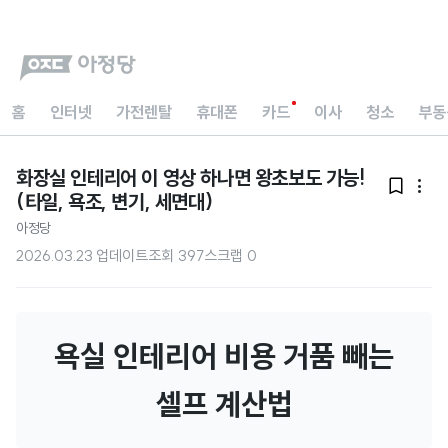
홈
인터넷
가전렌탈
휴대폰
카드
이사
청소
부동
화장실 인테리어 이 영상 하나면 왕초보도 가능!


(타일, 욕조, 변기, 세면대)
아정당
2026.03.23 업데이트
조회
397
스크랩
0
욕실 인테리어 비용 거품 빼는
셀프 계산법