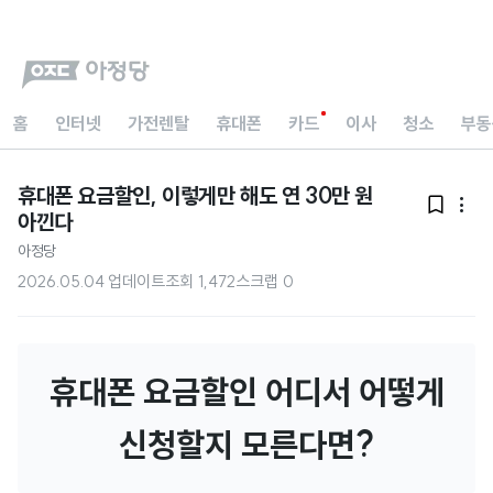
홈
인터넷
가전렌탈
휴대폰
카드
이사
청소
부동
휴대폰 요금할인, 이렇게만 해도 연 30만 원


아낀다
아정당
2026.05.04 업데이트
조회
1,472
스크랩
0
휴대폰 요금할인 어디서 어떻게
신청할지 모른다면?