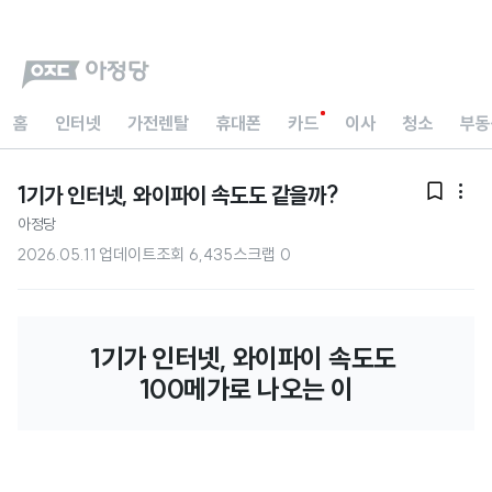
홈
인터넷
가전렌탈
휴대폰
카드
이사
청소
부동
1기가 인터넷, 와이파이 속도도 같을까?


아정당
2026.05.11 업데이트
조회
6,435
스크랩
0
1기가 인터넷, 와이파이 속도도 
100메가로 나오는 이