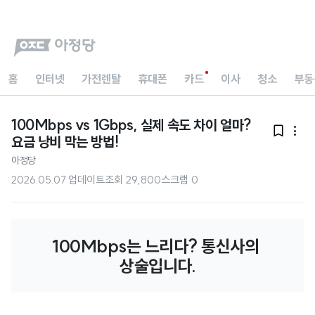
홈
인터넷
가전렌탈
휴대폰
카드
이사
청소
부동
100Mbps vs 1Gbps, 실제 속도 차이 얼마?


요금 낭비 막는 방법!
아정당
2026.05.07 업데이트
조회
29,800
스크랩
0
100Mbps는 느리다? 통신사의 
상술입니다.