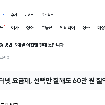
시판
후기
이벤트
불편접수
드
이사
청소
부동산
인테리어
상조
매장
경 방법, 9개월 이전엔 절대 못합니다.
크랩
0
터넷 요금제, 선택만 잘해도 60만 원 