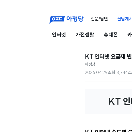
질문/답변
꿀팁게
인터넷
가전렌탈
휴대폰
카
KT 인터넷 요금제 변
아정당
2026.04.29
조회
3,744
스
KT 인