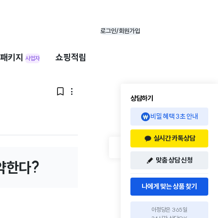
로그인/회원가입
패키지
쇼핑적립
사업자


상담하기
비밀 혜택 3초 안내
실시간 카톡상담
맞춤 상담 신청
절약한다?
나에게 맞는 상품 찾기
아정당은 365일