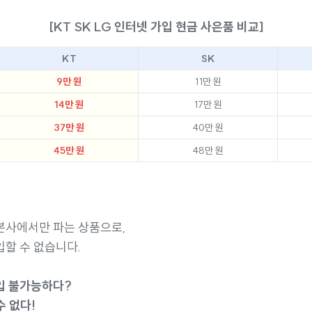
[KT SK LG 인터넷 가입 현금 사은품 비교]
KT
SK
9만 원
11만 원
14만 원
17만 원
37만 원
40만 원
45만 원
48만 원
본사에서만 파는 상품으로,
할 수 없습니다.
입 불가능하다?
수 없다!