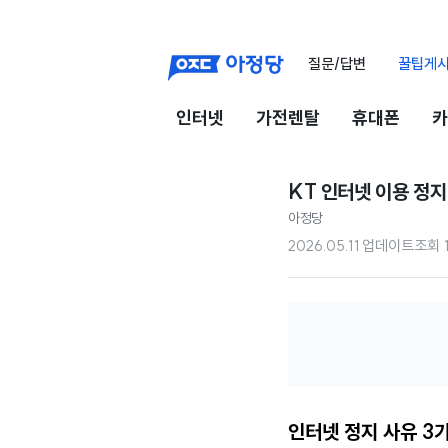
질문/답변
꿀팁게
인터넷
가전렌탈
휴대폰
카
KT 인터넷 이용 정지
아정당
2026.05.11 업데이트
조회
인터넷 정지 사유 3