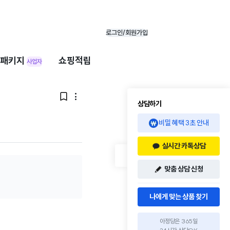
로그인/회원가입
패키지
쇼핑적립
사업자


상담하기
비밀 혜택 3초 안내
실시간 카톡상담
맞춤 상담 신청
나에게 맞는 상품 찾기
아정당은 365일