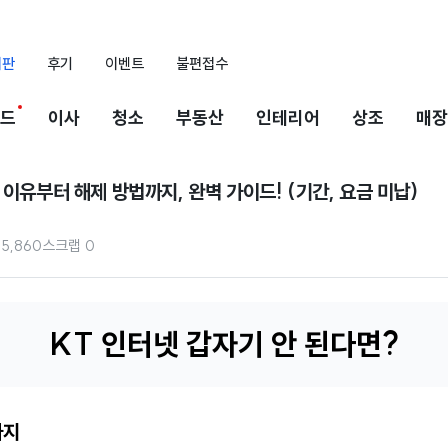
시판
후기
이벤트
불편접수
드
이사
청소
부동산
인테리어
상조
매장
 이유부터 해제 방법까지, 완벽 가이드! (기간, 요금 미납)
15,860
스크랩
0
KT 인터넷 갑자기 안 된다면?
가지