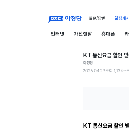
질문/답변
꿀팁게
인터넷
가전렌탈
휴대폰
카
KT 통신요금 할인 받
아정당
2026.04.29
조회
1,134
스
KT 통신요금 할인 