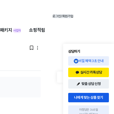
로그인/회원가입
패키지
쇼핑적립
사업자


상담하기
비밀 혜택 3초 안내
실시간 카톡상담
맞춤 상담 신청
나에게 맞는 상품 찾기
아정당은 365일