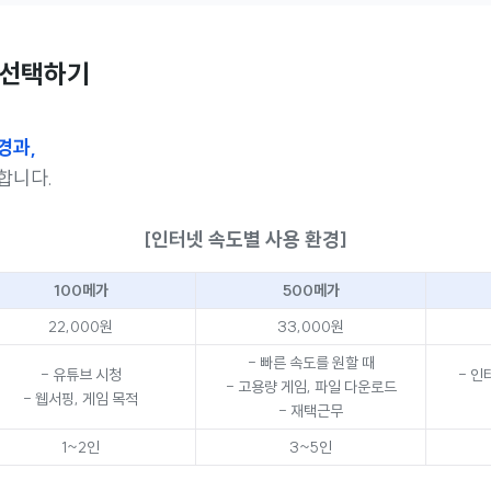
 선택하기
경과,
합니다.
[인터넷 속도별 사용 환경]
100메가
500메가
22,000원
33,000원
- 빠른 속도를 원할 때
- 유튜브 시청
- 인
- 고용량 게임, 파일 다운로드
- 웹서핑, 게임 목적
- 재택근무
1~2인
3~5인