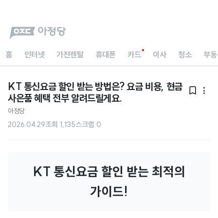
홈
인터넷
가전렌탈
휴대폰
카드
이사
청소
부동
KT 통신요금 할인 받는 방법은? 요금 비용, 현금


사은품 혜택 전부 알려드릴게요.
아정당
2026.04.29
조회
1,135
스크랩
0
KT 통신요금 할인 받는 최적의
가이드!