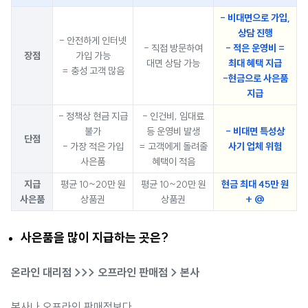
- 비대면으로 가입,
상담 진행
- 안전하게 인터넷
- 직접 방문하여
- 적은 운영비 =
장점
가입 가능
대면 상담 가능
최대 혜택 지급
= 충성 고객 많음
-현금으로 사은품
지급
- 정책상 현금 지급
- 인건비, 임대료
불가
등 운영비 발생
- 비대면 특성상
단점
- 가장 적은 가입
= 고객에게 돌려줄
사기 업체 위험
사은품
혜택이 적음
지급
평균 10~20만 원
평균 10~20만 원
현금 최대 45만 원
사은품
상품권
상품권
+ @
사은품을 많이 지급하는 곳은?
온라인 대리점 >>> 오프라인 판매점 > 본사
본사나 오프라인 판매점보다