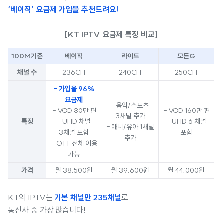
‘베이직’ 요금제 가입을 추천드려요!
[KT IPTV 요금제 특징 비교]
100M기준
베이직
라이트
모든G
채널 수
236CH
240CH
250CH
- 가입율 96%
요금제
-음악/스포츠
- VOD 30만 편
- VOD 160만 편
3채널 추가
특징
- UHD 채널
- UHD 6 채널
- 애니/유아 1채널
3채널 포함
포함
추가
- OTT 전체 이용
가능
가격
월 38,500원
월 39,600원
월 44,000원
KT의 IPTV는
기본 채널만 235채널
로
통신사 중 가장 많습니다!