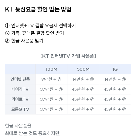
KT 통신요금 할인 받는 방법
① 인터넷+TV 결합 요금제 선택하기
② 가족, 휴대폰 결합 할인 받기
③ 현금 사은품 받기
[KT 인터넷TV 가입 사은품]
100M
500M
1G
인터넷 단독
9만 원 + @
14만 원 + @
14만 원 + @
베이직TV
37만 원 + @
45만 원 + @
45만 원 + @
라이트TV
37만 원 + @
45만 원 + @
45만 원 + @
모든G TV
37만 원 + @
45만 원 + @
45만 원 + @
현금 사은품을
최대로 받는 것도 중요하지만,