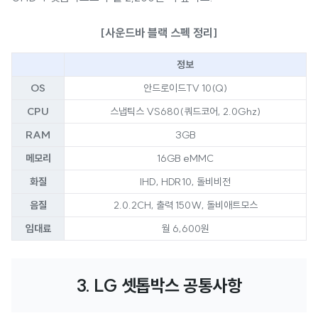
[사운드바 블랙 스펙 정리]
정보
OS
안드로이드TV 10(Q)
CPU
스냅틱스 VS680(쿼드코어, 2.0Ghz)
RAM
3GB
메모리
16GB eMMC
화질
IHD, HDR10, 돌비비전
음질
2.0.2CH, 출력 150W, 돌비애트모스
임대료
월 6,600원
3. LG 셋톱박스 공통사항