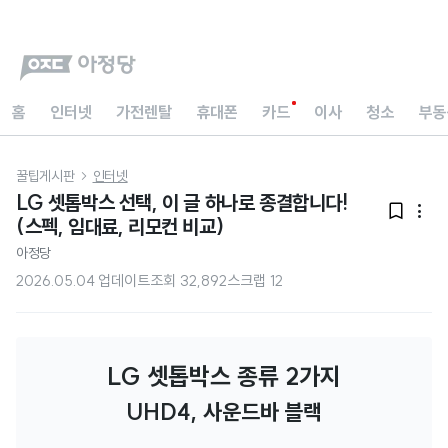
홈
인터넷
가전렌탈
휴대폰
카드
이사
청소
부동
꿀팁게시판
인터넷

LG 셋톱박스 선택, 이 글 하나로 종결합니다!


(스펙, 임대료, 리모컨 비교)
아정당
2026.05.04 업데이트
조회
32,892
스크랩
12
LG 셋톱박스 종류 2가지
UHD4, 사운드바 블랙